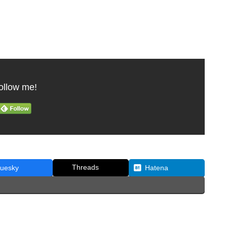
ollow me!
Threads
luesky
Hatena